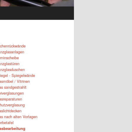
chenrückwände
nzglasanlagen
minscheibe
nzglastüren
nzglasduschen
iegel - Spiegelwände
asmöbel / Vitrinen
as sandgestrahlt
eiverglasungen
asreparaturen
hutzverglasung
aslichtdecken
as nach alten Vorlagen
rbetafel
asbearbeitung