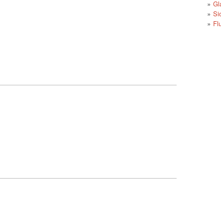
Gl
Si
Fl