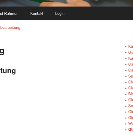
und Rahmen
Kontakt
Login
bearbeitung
g
Kü
Ga
Ka
Ga
itung
Ga
Sp
Gl
Gl
Bl
Gl
Sc
Gl
Gl
We
Gl