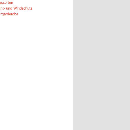
assorten
cht- und Windschutz
urgarderobe